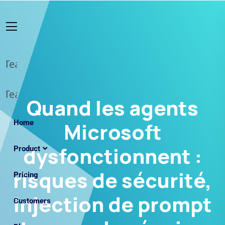
Quand les agents
Home
Microsoft
dysfonctionnent :
Product
risques de sécurité,
Pricing
injection de prompt
Customers