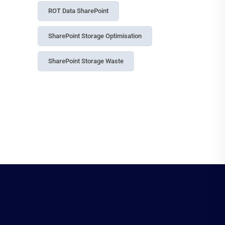
Data Governance
Data Management
Data Security
Entra ID Governance
Governance
Identity Security Microsoft 365
Information Protection
License Management
License Optimization
M365 Compliance Audit Log
Microsoft 365