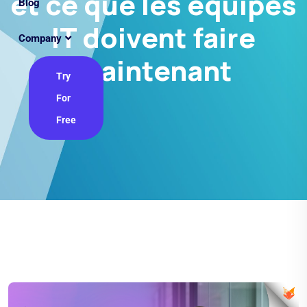
et ce que les équipes
Blog
IT doivent faire
Company
maintenant
Try
For
Free